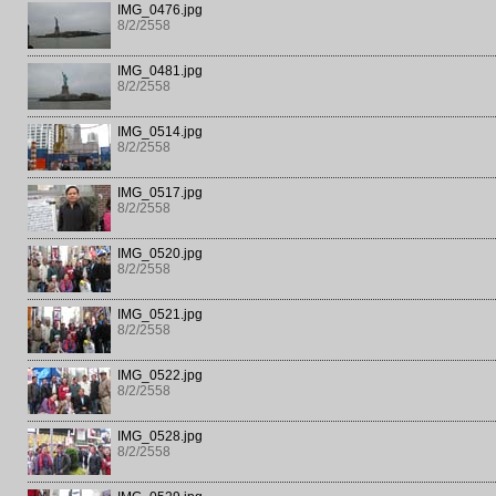
IMG_0476.jpg
8/2/2558
IMG_0481.jpg
8/2/2558
IMG_0514.jpg
8/2/2558
IMG_0517.jpg
8/2/2558
IMG_0520.jpg
8/2/2558
IMG_0521.jpg
8/2/2558
IMG_0522.jpg
8/2/2558
IMG_0528.jpg
8/2/2558