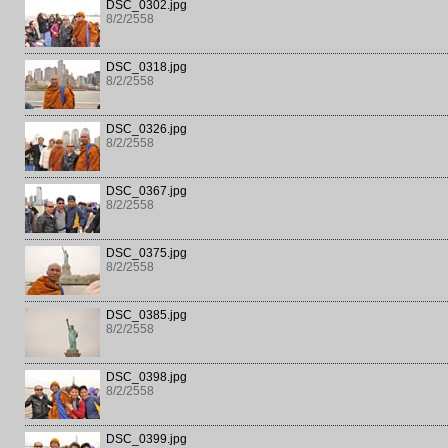
DSC_0302.jpg
8/2/2558
DSC_0318.jpg
8/2/2558
DSC_0326.jpg
8/2/2558
DSC_0367.jpg
8/2/2558
DSC_0375.jpg
8/2/2558
DSC_0385.jpg
8/2/2558
DSC_0398.jpg
8/2/2558
DSC_0399.jpg