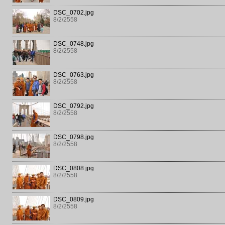
DSC_0702.jpg
8/2/2558
DSC_0748.jpg
8/2/2558
DSC_0763.jpg
8/2/2558
DSC_0792.jpg
8/2/2558
DSC_0798.jpg
8/2/2558
DSC_0808.jpg
8/2/2558
DSC_0809.jpg
8/2/2558