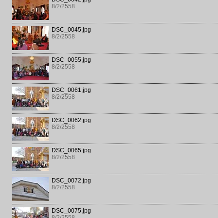
8/2/2558
DSC_0045.jpg
8/2/2558
DSC_0055.jpg
8/2/2558
DSC_0061.jpg
8/2/2558
DSC_0062.jpg
8/2/2558
DSC_0065.jpg
8/2/2558
DSC_0072.jpg
8/2/2558
DSC_0075.jpg
8/2/2558