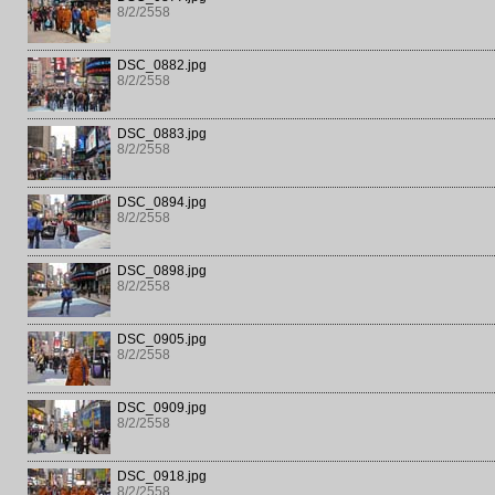
8/2/2558
DSC_0882.jpg
8/2/2558
DSC_0883.jpg
8/2/2558
DSC_0894.jpg
8/2/2558
DSC_0898.jpg
8/2/2558
DSC_0905.jpg
8/2/2558
DSC_0909.jpg
8/2/2558
DSC_0918.jpg
8/2/2558