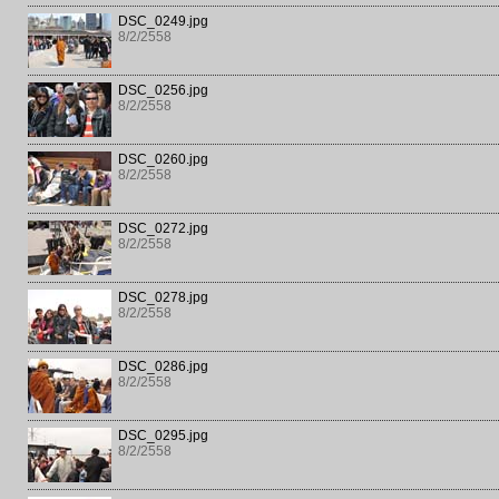
DSC_0249.jpg
8/2/2558
DSC_0256.jpg
8/2/2558
DSC_0260.jpg
8/2/2558
DSC_0272.jpg
8/2/2558
DSC_0278.jpg
8/2/2558
DSC_0286.jpg
8/2/2558
DSC_0295.jpg
8/2/2558