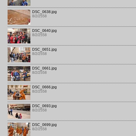
DSC_0638.jpg
8/2/2558
DSC_0640.jpg
8/2/2558
DSC_0651.jpg
8/2/2558
DSC_0661.jpg
8/2/2558
DSC_0666.jpg
8/2/2558
DSC_0693.jpg
8/2/2558
DSC_0699.jpg
8/2/2558